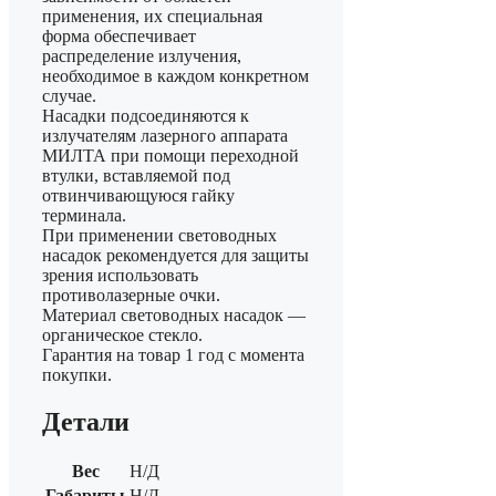
применения, их специальная
форма обеспечивает
распределение излучения,
необходимое в каждом конкретном
случае.
Насадки подсоединяются к
излучателям лазерного аппарата
МИЛТА при помощи переходной
втулки, вставляемой под
отвинчивающуюся гайку
терминала.
При применении световодных
насадок рекомендуется для защиты
зрения использовать
противолазерные очки.
Материал световодных насадок —
органическое стекло.
Гарантия на товар 1 год с момента
покупки.
Детали
Вес
Н/Д
Габариты
Н/Д