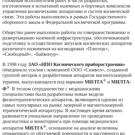
головным исполнителем работ в части разработки,
изготовления и испытаний наземных и бортовых комплексов
управления космическими аппаратами и систем космической
связи. Эти работы выполнялись в рамках Государственного
оборонного заказа и Федеральной космической программы.
Общество ранее выполняло работы по совершенствованию и
развертыванию наземной инфраструктуры, обеспечивающей
подготовку и осуществление запусков космических аппаратов
различного назначения на космодромах «Плесецк»,
«Свободный», «Байконур».
В 1998 году
ЗАО «НПО Космического приборостроения»
объединило усилия с компанией ООО «Символ», созданной
группой авторов и разработчиков аппаратов магнитолазерной
®
терапии, выпускающихся под марками
МИЛТА
и
МИЛТА-
®
Ф
В тесном сотрудничестве с медицинскими
.
специалистами были разработаны новые модели
физиотерапевтических аппаратов, являющиеся одними из
самых популярных на рынке лазерной и магнитолазерной
терапевтической аппаратуры. В настоящее время активно
развивается уникальное направление по проведению
диагностики и мониторинга при помощи медицинских
®
аппаратов
МИЛТА
, основанное на анализе величины
отраженного от облучаемой поверхности и рассеянного во