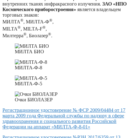
внутренних тканях инфракрасного излучения.
ЗАО «НПО
Космического приборостроения»
является владельцем
торговых знаков:
®
®
МИЛТА
, МИЛТА-Ф
,
®
®
MILTA
, MILTA-F
,
®
®
Милтерра
, Биолазер
.
МИЛТА БИО
МИЛТА-Ф-8
МИЛТА-Ф-5
Очки БИОЛАЗЕР
Регистрационное удостоверение № ФСР 2009/04484 от 17
марта 2009 года Федеральной службы по надзору в сфере
здравоохранения и социального развития Российской
Федерации на аппарат «МИЛТА-Ф-8-01»
Регистрационное удостоверение №РЗН 2017/6359 от 13