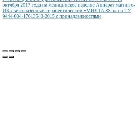
октября 2017 года на медицинское изделие Аппарат магнито-
ИК-свето-лазерный терапевтический «МИЛТА-Ф-5» по ТУ
9444-004-17613540-2015 с принадлежностями