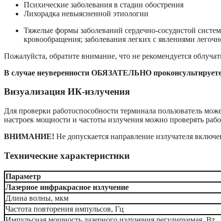
Психические заболевания в стадии обострения
Лихорадка невыясненной этиологии
Тяжелые формы заболеваний сердечно-сосудистой системы 
кровообращения; заболевания легких с явлениями легочно
Пожалуйста, обратите внимание, что не рекомендуется облуча
В случае неуверенности ОБЯЗАТЕЛЬНО проконсультируетес
Визуализация ИК-излучения
Для проверки работоспособности терминала пользователь може
настроек мощности и частоты излучения можно проверять рабо
ВНИМАНИЕ!
Не допускается направление излучателя включен
Технические характеристики
Параметр
Лазерное инфракрасное излучение
Длина волны, мкм
Частота повторения импульсов, Гц
Импульсная мощность лазерного излучения регулируемая, Вт