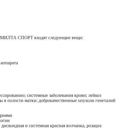
ата МИЛТА СПОРТ входят следующие вещи:
 аппарата
ссированию; системные заболевания крови; лейкоз
сы в полости матки; доброкачественные опухоли генеталий
ериями
логии
дискоидная и системная красная волчанка, розацеа