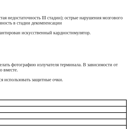
ая недостаточность III стадии); острые нарушения мозгового
очность в стадии декомпенсации
плантирован искусственный кардиостимулятор.
елать фотографию излучателя терминала. В зависимости от
о вместе.
ся использовать защитные очки.