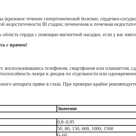
(кризовое течение гипертонической болезни, сердечно-сосудист
й недостаточности III стадии; печеночная и почечная недостат
ть область сердца с помощью магнитной насадки, если у вас им
ь с врачом!
т, воспользовавшись телефоном, смартфоном или планшетом, сд
тоспособность лазера и диодов по отдельности или одновременн
ного аппарата прямо в глаза. При проверке крайне рекомендует
Значение
0,8–0,95
50, 80, 150, 600, 1000, 1500
0–60