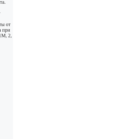
та.
т
ты от
а при
1М, 2,