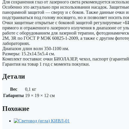
Для сохранения глаз от лазерного света рекомендуется использо
Особенно это актуально при использовании насадок. Защитн
панорамной защитой — сверху и с боков. Также данные очки и
подстраиваться под голову носящего, но и позволяет носить п
Очки защитные открытые с боковой защитой регулируемые «Б
прямого и отраженного лазерного излучения в диапазоне от у
работе с оборудованием для лазерной терапии, фотодинамическ
2М, 3R по ГОСТ Р МЭК 60825-1-2009, а также с другим фотот
лабораториях.
Диапазон длин волн 350-1100 нм.
Размеры: 15.2х14.5х5.4 см.
Комплект поставки: очки БИОЛАЗЕР, чехол, паспорт (гарантий
Гарантия на товар 1 год с момента покупки.
Детали
Вес
0,1 кг
Габариты
19 × 19 × 12 см
Похожие