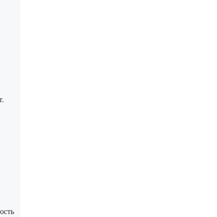
т.
ость