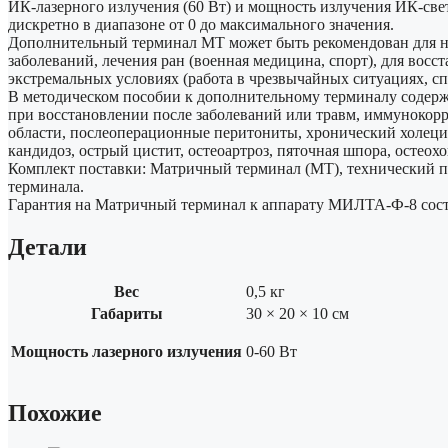
ИК-лазерного излучения (60 Вт) и мощность излучения ИК-све
дискретно в диапазоне от 0 до максимального значения.
Дополнительный терминал МТ может быть рекомендован для н
заболеваний, лечения ран (военная медицина, спорт), для вос
экстремальных условиях (работа в чрезвычайных ситуациях, сп
В методическом пособии к дополнительному терминалу содер
при восстановлении после заболеваний или травм, иммунокорр
области, послеоперационные перитониты, хронический холецис
кандидоз, острый цистит, остеоартроз, пяточная шпора, остеох
Комплект поставки: Матричный терминал (МТ), технический п
терминала.
Гарантия на Матричный терминал к аппарату МИЛТА-Ф-8 соста
Детали
Вес
0,5 кг
Габариты
30 × 20 × 10 см
Мощность лазерного излучения
0-60 Вт
Похожие