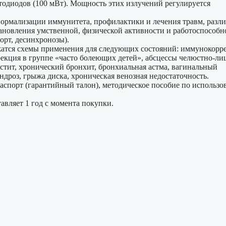
тодиодов (100 мВт). Мощность этих излучений регулируется
ормализации иммунитета, профилактики и лечения травм, разл
становления умственной, физической активности и работоспособн
орт, десинхронозы).
жатся схемы применения для следующих состояний: иммунокорр
екция в группе «часто болеющих детей», абсцессы челюстно-ли
тит, хронический бронхит, бронхиальная астма, вагинальный
ондроз, грыжа диска, хроническая венозная недостаточность.
аспорт (гарантийный талон), методическое пособие по использ
вляет 1 год с момента покупки.