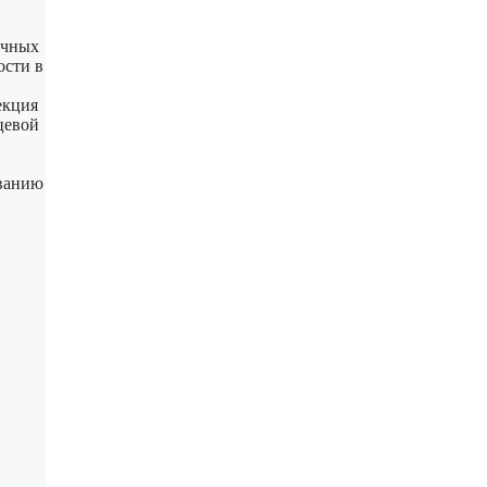
ичных
ости в
екция
цевой
ованию