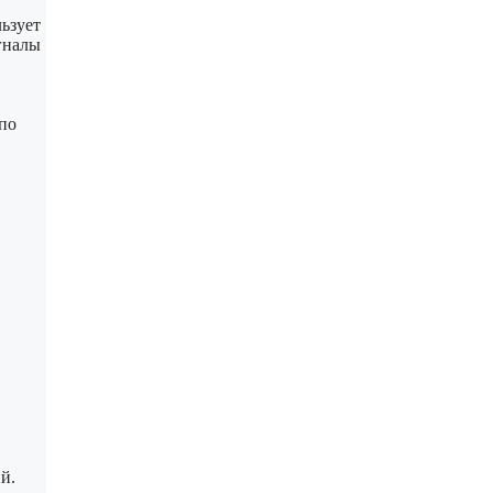
ьзует
гналы
 по
й.