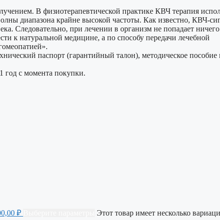
лучением. В физиотерапевтической практике КВЧ терапия испол
лны диапазона крайне высокой частоты. Как известно, КВЧ-си
ка. Следовательно, при лечении в организм не попадает ничего
сти к натуральной медицине, а по способу передачи лечебной
гомеопатией».
ехнический паспорт (гарантийный талон), методическое пособие
 год с момента покупки.
00,00 ₽
Выберите параметры
Этот товар имеет несколько вариаци