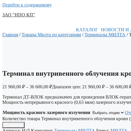
Перейти к содержимому
ЗАО "НПО КП"
КАТАЛОГ
НОВОСТИ И
Главная
/
Товары Милта по категориям
/
Терминалы МИЛТА
/ 
Терминал внутривенного облучения к
21 960,00
₽
–
36 600,00
₽
Диапазон цен: 21 960,00 ₽ – 36 600,00 
Терминал ДТ-ВЛОК предназначен для проведения ВЛОК-терап
Мощность непрерывного красного (0,63 мкм) лазерного излуче
Мощность красного лазерного излучения
Оч
Количество товара Терминал внутривенного облучения крови
В корзину
Артикул:
Н/Д
Категория:
Терминалы МИЛТА
Бренд:
МИЛТА