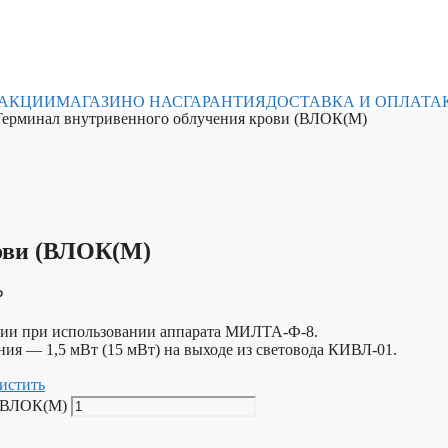
 АКЦИИ
МАГАЗИН
О НАС
ГАРАНТИЯ
ДОСТАВКА И ОПЛАТА
Терминал внутривенного облучения крови (ВЛОК(М)
рови (ВЛОК(М)
₽
ии при использовании аппарата МИЛТА-Ф-8.
ния — 1,5 мВт (15 мВт) на выходе из световода КИВЛ-01.
истить
 (ВЛОК(М)